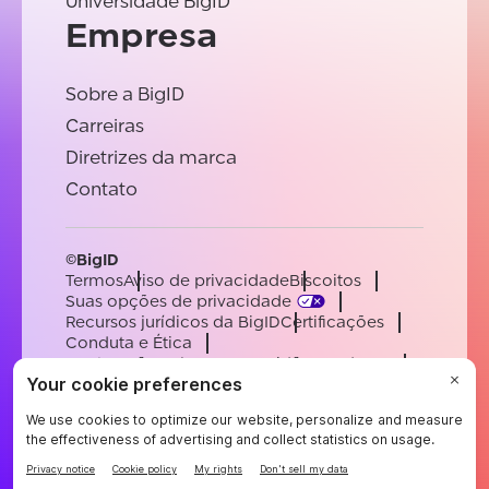
Universidade BigID
Empresa
Sobre a BigID
Carreiras
Diretrizes da marca
Contato
©BigID
Termos
Aviso de privacidade
Biscoitos
Suas opções de privacidade
Recursos jurídicos da BigID
Certificações
Conduta e Ética
Declaração sobre a escravidão moderna
Subprocessadores
Apoiar
Carreiras
[email protected]
English
German
French
Spanish
Portuguese