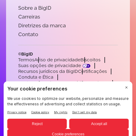
Sobre a BigID
Carreiras
Diretrizes da marca
Contato
©BigID
Termos
Aviso de privacidade
Biscoitos
Suas opções de privacidade
Recursos jurídicos da BigID
Certificações
Conduta e Ética
Declaração sobre a escravidão moderna
Subprocessadores
Apoiar
Carreiras
[email protected]
English
German
French
Spanish
Portuguese