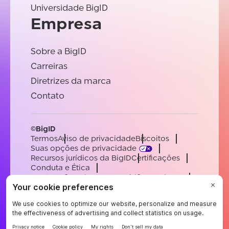
Universidade BigID
Empresa
Sobre a BigID
Carreiras
Diretrizes da marca
Contato
©BigID
Termos
Aviso de privacidade
Biscoitos
Suas opções de privacidade
Recursos jurídicos da BigID
Certificações
Conduta e Ética
Declaração sobre a escravidão moderna
Subprocessadores
Apoiar
Carreiras
[email protected]
English
German
French
Spanish
Portuguese