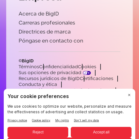
Acerca de BigID
Carreras profesionales
Directrices de marca
Póngase en contacto con
©BigID
Términos
Confidencialidad
Cookies
Sus opciones de privacidad
Recursos jurídicos de BigID
Certificaciones
Conducta y ética
Declaración sobre la esclavitud moderna
Subprocesadores
Ayuda
Carreras profesionales
[email protected]
English
German
French
Spanish
Portuguese