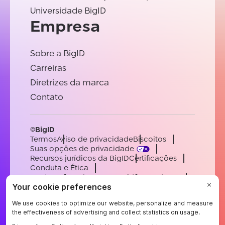
Universidade BigID
Empresa
Sobre a BigID
Carreiras
Diretrizes da marca
Contato
©BigID
Termos
Aviso de privacidade
Biscoitos
Suas opções de privacidade
Recursos jurídicos da BigID
Certificações
Conduta e Ética
Declaração sobre a escravidão moderna
Subprocessadores
Apoiar
Carreiras
[email protected]
English
German
French
Spanish
Portuguese