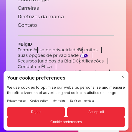
Carreiras
Diretrizes da marca
Contato
©BigID
Termos
Aviso de privacidade
Biscoitos
Suas opções de privacidade
Recursos jurídicos da BigID
Certificações
Conduta e Ética
Declaração sobre a escravidão moderna
Subprocessadores
Apoiar
Carreiras
[email protected]
English
German
French
Spanish
Portuguese
Portuguese