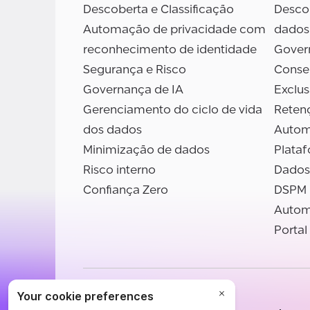
Descoberta e Classificação
Descob
Automação de privacidade com
dados
reconhecimento de identidade
Gover
Segurança e Risco
Conse
Governança de IA
Exclu
Gerenciamento do ciclo de vida
Reten
dos dados
Autom
Minimização de dados
Plata
Risco interno
Dados
Confiança Zero
DSPM
Autom
Portal
©BigID