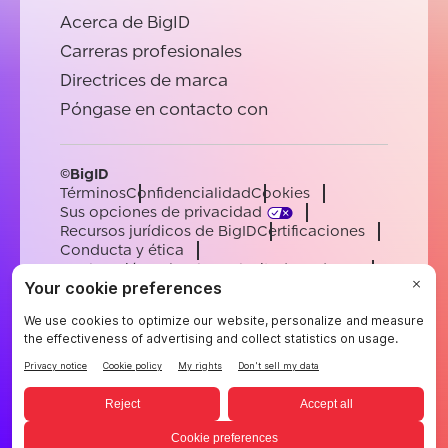
Acerca de BigID
Carreras profesionales
Directrices de marca
Póngase en contacto con
©BigID
Términos
Confidencialidad
Cookies
Sus opciones de privacidad
Recursos jurídicos de BigID
Certificaciones
Conducta y ética
Declaración sobre la esclavitud moderna
Subprocesadores
Ayuda
Carreras profesionales
[email protected]
English
German
French
Spanish
Portuguese