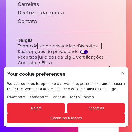
Carreiras
Diretrizes da marca
Contato
©BigID
Termos
Aviso de privacidade
Biscoitos
Suas opções de privacidade
Recursos jurídicos da BigID
Certificações
Conduta e Ética
Declaração sobre a escravidão moderna
Subprocessadores
Apoiar
Carreiras
[email protected]
English
German
French
Spanish
Portuguese
Portuguese