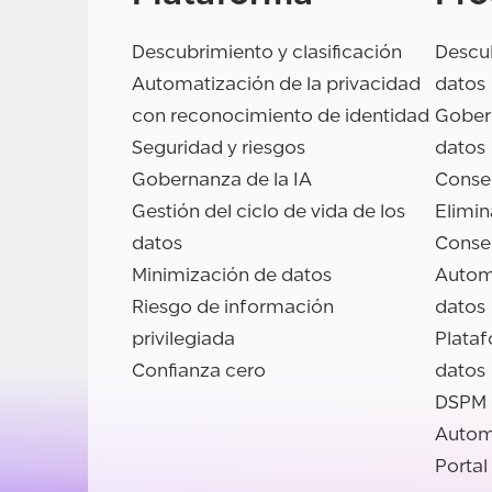
Descubrimiento y clasificación
Descub
Automatización de la privacidad
datos
con reconocimiento de identidad
Gobern
Seguridad y riesgos
datos
Gobernanza de la IA
Conse
Gestión del ciclo de vida de los
Elimin
datos
Conse
Minimización de datos
Autom
Riesgo de información
datos
privilegiada
Plata
Confianza cero
datos
DSPM
Autom
Portal