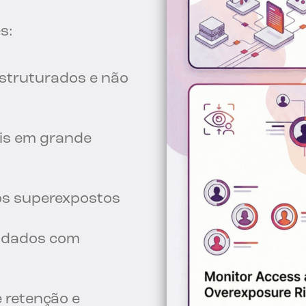
s:
struturados e não
eis em grande
vos superexpostos
e dados com
 retenção e