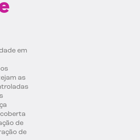
e
idade em
 os
tejam as
ntroladas
s
ça
scoberta
ação de
eração de