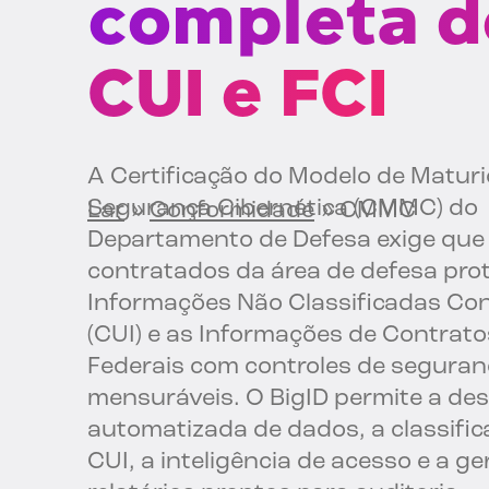
completa d
CUI e FCI
A Certificação do Modelo de Matur
Segurança Cibernética (CMMC) do
Lar
»
Conformidade
»
CMMC
Departamento de Defesa exige que
contratados da área de defesa pro
Informações Não Classificadas Co
(CUI) e as Informações de Contrato
Federais com controles de seguran
mensuráveis. O BigID permite a de
automatizada de dados, a classific
CUI, a inteligência de acesso e a g