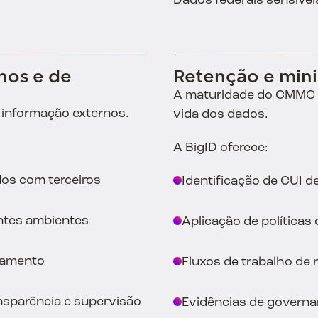
Dados federais sensíveis
nos e de
Retenção e min
A maturidade do CMMC e
 informação externos.
vida dos dados.
A BigID oferece:
os com terceiros
Identificação de CUI 
entes ambientes
Aplicação de políticas
samento
Fluxos de trabalho de
nsparência e supervisão
Evidências de governan