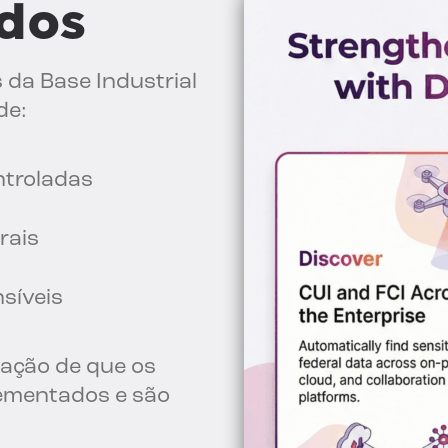
dos
da Base Industrial
de:
ntroladas
rais
síveis
ação de que os
lementados e são