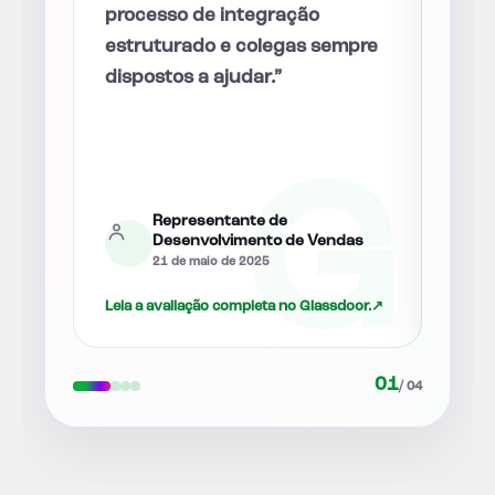
direção clara para o futuro.”
disp
pre
perg
e fa
sint
ind
posi
Vendas
as
12 de agosto de 2025
oor.
↗
Leia a avaliação completa no Glassdoor.
↗
Leia 
02
/ 04