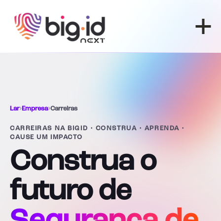
Pular para o conteúdo
Lar
›
Empresa
›
Carreiras
CARREIRAS NA BIGID • CONSTRUA • APRENDA •
CAUSE UM IMPACTO
Construa o
futuro de