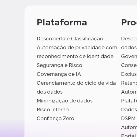
Plataforma
Pro
Descoberta e Classificação
Descob
Automação de privacidade com
dados
reconhecimento de identidade
Gover
Segurança e Risco
Conse
Governança de IA
Exclu
Gerenciamento do ciclo de vida
Reten
dos dados
Autom
Minimização de dados
Plata
Risco interno
Dados
Confiança Zero
DSPM
Autom
Portal