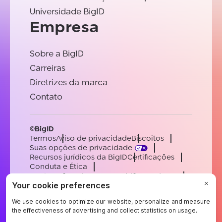
Universidade BigID
Empresa
Sobre a BigID
Carreiras
Diretrizes da marca
Contato
©BigID
Termos
Aviso de privacidade
Biscoitos
Suas opções de privacidade
Recursos jurídicos da BigID
Certificações
Conduta e Ética
Declaração sobre a escravidão moderna
Subprocessadores
Apoiar
Carreiras
[email protected]
English
German
French
Spanish
Portuguese