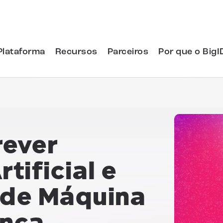
Plataforma
Recursos
Parceiros
Por que o BigI
rever
rtificial e
 de Máquina
ança