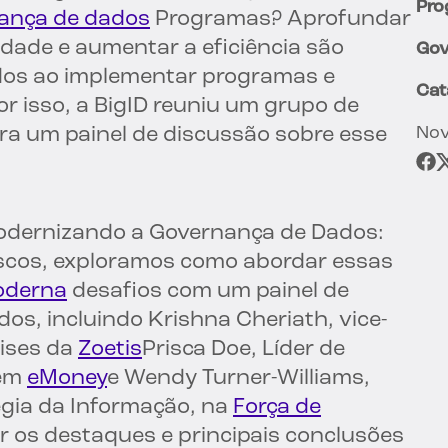
Pro
ança de dados
Programas? Aprofundar
idade e aumentar a eficiência são
Gov
dos ao implementar programas e
Cat
r isso, a BigID reuniu um grupo de
ara um painel de discussão sobre esse
Nov
Modernizando a Governança de Dados:
iscos, exploramos como abordar essas
oderna
desafios com um painel de
os, incluindo Krishna Cheriath, vice-
lises da
Zoetis
Prisca Doe, Líder de
 em
eMoney
e Wendy Turner-Williams,
égia da Informação, na
Força de
r os destaques e principais conclusões