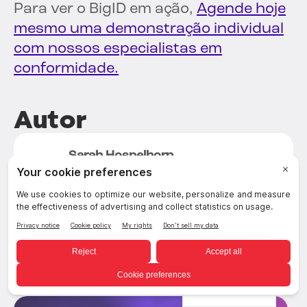
Para ver o BigID em ação,
Agende hoje
mesmo uma demonstração individual
com nossos especialistas em
conformidade.
Autor
Sarah Hospelhorn
Diretor de Marketing
Residente no Brooklyn, Nova Iorque, Sarah
concentra-se na estratégia por trás da
resolução de problemas em segurança
de dados e na narrativa que impulsiona a
inovação no mercado. Ela atua na área de
tecnologia há mais de 20 anos, com
experiência em software empresarial,
hardware e criptografia.
Portuguese