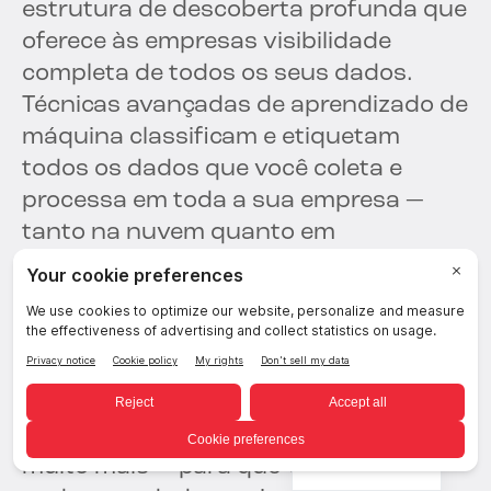
estrutura de descoberta profunda que
oferece às empresas visibilidade
completa de todos os seus dados.
Técnicas avançadas de aprendizado de
máquina classificam e etiquetam
todos os dados que você coleta e
processa em toda a sua empresa —
tanto na nuvem quanto em
infraestruturas locais.
Identifique e mapeie dados por
informações pessoais de clientes e
funcionários, propriedade intelectual,
dados confidenciais, dados críticos e
Portuguese
muito mais — para que você saiba