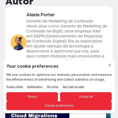
Autor
Alexis Porter
Gerente de Marketing de Conteúdo
Alexis atua como Gerente de Marketing de
Conteúdo na BigID, uma empresa líder
em DSPM (Gerenciamento de Propostas
de Conteúdo Digital). Ela se especializa
em ajudar startups de tecnologia a
desenvolver e aprimorar sua voz, para
que contem histórias mais envolventes e
que ressoem com públicos diversos.
Alexis possui bacharelado em Escrita
Profissional e mestrado em Comunicação
de Marketing pela Universidade de Denver.
Ela reside em Orlando, Flórida.
Portuguese