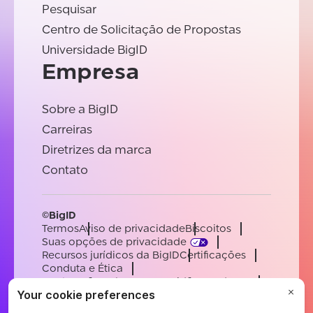
Pesquisar
Centro de Solicitação de Propostas
Universidade BigID
Empresa
Sobre a BigID
Carreiras
Diretrizes da marca
Contato
©BigID
Termos
Aviso de privacidade
Biscoitos
Suas opções de privacidade
Recursos jurídicos da BigID
Certificações
Conduta e Ética
Declaração sobre a escravidão moderna
Subprocessadores
Apoiar
Carreiras
[email protected]