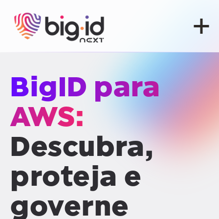
Pular para o conteúdo
BigID para
AWS:
Descubra,
proteja e
governe