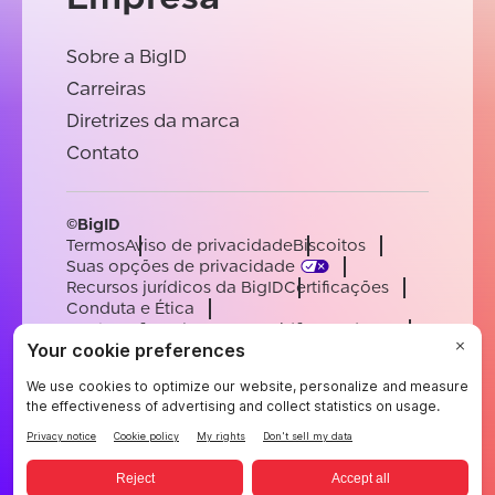
Sobre a BigID
Carreiras
Diretrizes da marca
Contato
©BigID
Termos
Aviso de privacidade
Biscoitos
Suas opções de privacidade
Recursos jurídicos da BigID
Certificações
Conduta e Ética
Declaração sobre a escravidão moderna
Subprocessadores
Apoiar
Carreiras
[email protected]
English
German
French
Spanish
Portuguese