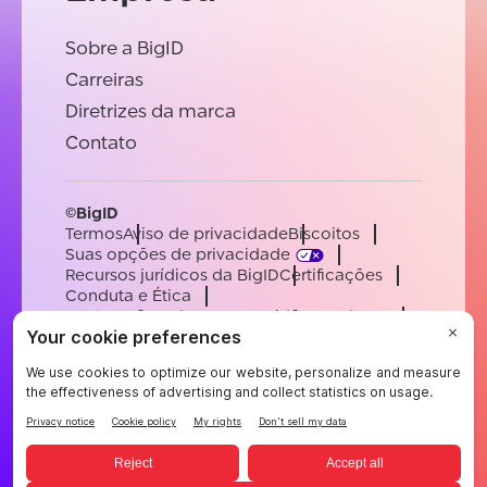
Sobre a BigID
Carreiras
Diretrizes da marca
Contato
©BigID
Termos
Aviso de privacidade
Biscoitos
Suas opções de privacidade
Recursos jurídicos da BigID
Certificações
Conduta e Ética
Declaração sobre a escravidão moderna
Subprocessadores
Apoiar
Carreiras
[email protected]
English
German
French
Spanish
Portuguese