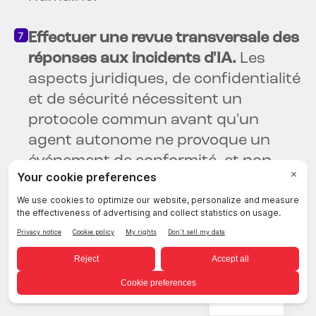
Effectuer une revue transversale des
réponses aux incidents d'IA.
Les
aspects juridiques, de confidentialité
et de sécurité nécessitent un
protocole commun avant qu'un
agent autonome ne provoque un
événement de conformité, et non
après.
Ces contrôles devraient être appuyés
par un suivi continu.
l'évaluation des
risques
aligné sur une stratégie
globale de gouvernance de l'IA.
French