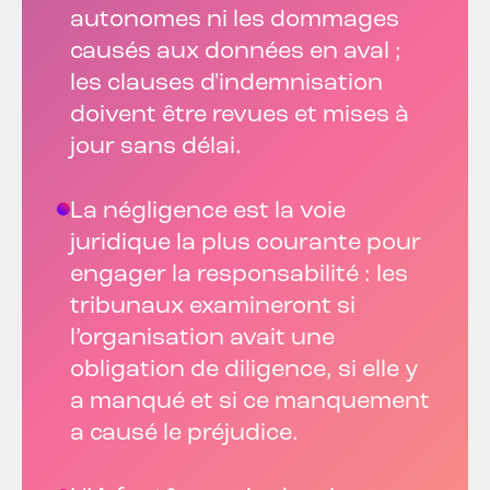
autonomes ni les dommages
causés aux données en aval ;
les clauses d'indemnisation
doivent être revues et mises à
jour sans délai.
La négligence est la voie
juridique la plus courante pour
engager la responsabilité : les
tribunaux examineront si
l’organisation avait une
obligation de diligence, si elle y
a manqué et si ce manquement
a causé le préjudice.