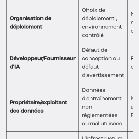
Choix de
Nég
Organisation de
déploiement ;
res
déploiement
environnement
du 
contrôlé
Défaut de
Développeur/Fournisseur
conception ou
Res
d'IA
défaut
du 
d'avertissement
Données
d'entraînement
Nég
Propriétaire/exploitant
non
art
des données
réglementées
RG
ou mal utilisées
L'infrastructure