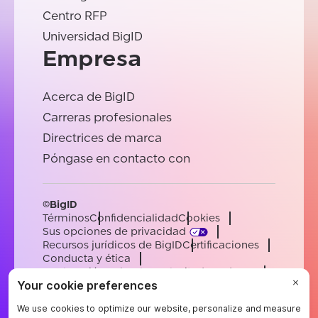
Centro RFP
Universidad BigID
Empresa
Acerca de BigID
Carreras profesionales
Directrices de marca
Póngase en contacto con
©BigID
Términos
Confidencialidad
Cookies
Sus opciones de privacidad
Recursos jurídicos de BigID
Certificaciones
Conducta y ética
Declaración sobre la esclavitud moderna
Subprocesadores
Ayuda
Carreras profesionales
[email protected]
English
German
French
Spanish
Portuguese