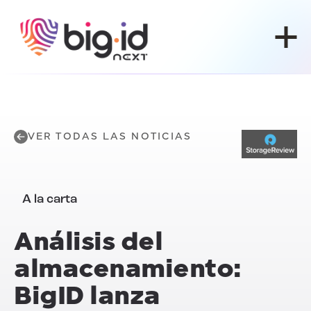
Ir al contenido
VER TODAS LAS NOTICIAS
A la carta
Análisis del
almacenamiento:
BigID lanza