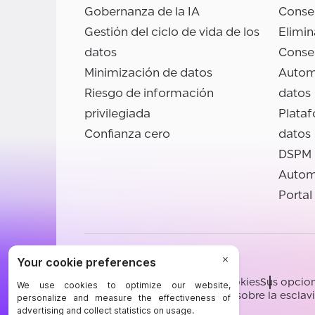
Gobernanza de la IA
Conse
Gestión del ciclo de vida de los
Elimin
datos
Conse
Minimización de datos
Autom
Riesgo de información
datos
privilegiada
Plata
Confianza cero
datos
DSPM
Autom
Portal
©BigID
Términos
Confidencialidad
Cookies
Sus opcion
Conducta y ética
Declaración sobre la escla
[email protected]