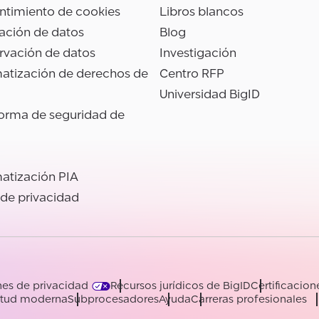
ntimiento de cookies
Libros blancos
ación de datos
Blog
rvación de datos
Investigación
atización de derechos de
Centro RFP
Universidad BigID
forma de seguridad de
atización PIA
 de privacidad
es de privacidad
Recursos jurídicos de BigID
Certificacion
vitud moderna
Subprocesadores
Ayuda
Carreras profesionales