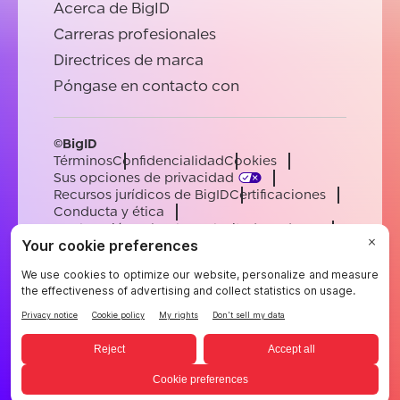
Acerca de BigID
Carreras profesionales
Directrices de marca
Póngase en contacto con
©BigID
Términos
Confidencialidad
Cookies
Sus opciones de privacidad
Recursos jurídicos de BigID
Certificaciones
Conducta y ética
Declaración sobre la esclavitud moderna
Subprocesadores
Ayuda
Carreras profesionales
[email protected]
English
German
French
Spanish
Portuguese
Spanish