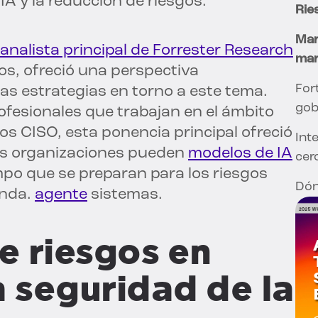
IA y la reducción de riesgos.
Rie
Mar
, analista principal de Forrester Research
mar
os, ofreció una perspectiva
For
las estrategias en torno a este tema.
gob
ofesionales que trabajan en el ámbito
los CISO, esta ponencia principal ofreció
Int
as organizaciones pueden
modelos de IA
cer
empo que se preparan para los riesgos
Dón
anda.
agente
sistemas.
e riesgos en
a seguridad de la