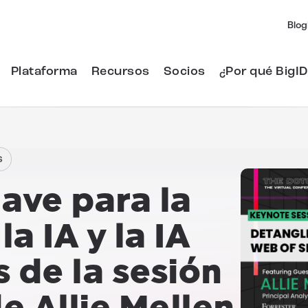
Blog
Plataforma
Recursos
Socios
¿Por qué BigID
s
lave para la
a IA y la IA
 de la sesión
e Allie Mellen