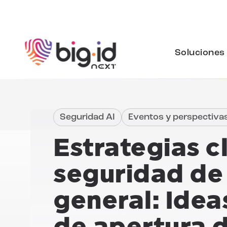
Ir al contenido
Soluciones
Seguridad AI
Eventos y perspectiva
Estrategias c
seguridad de l
general:
Ideas
de apertura d