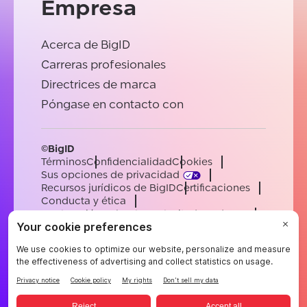
Empresa
Acerca de BigID
Carreras profesionales
Directrices de marca
Póngase en contacto con
©BigID
Términos
Confidencialidad
Cookies
Sus opciones de privacidad
Recursos jurídicos de BigID
Certificaciones
Conducta y ética
Declaración sobre la esclavitud moderna
Subprocesadores
Ayuda
Carreras profesionales
[email protected]
English
German
French
Spanish
Portuguese