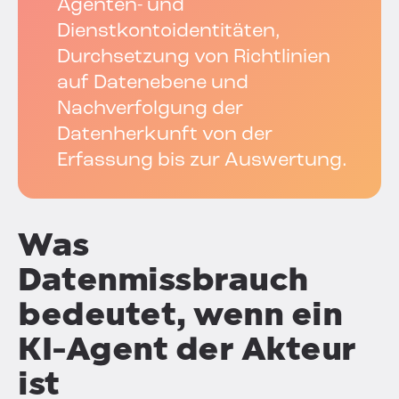
Agenten- und
Dienstkontoidentitäten,
Durchsetzung von Richtlinien
auf Datenebene und
Nachverfolgung der
Datenherkunft von der
Erfassung bis zur Auswertung.
Was
Datenmissbrauch
bedeutet, wenn ein
KI-Agent der Akteur
ist