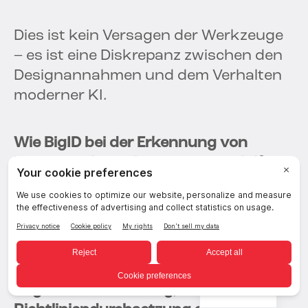
Dies ist kein Versagen der Werkzeuge
– es ist eine Diskrepanz zwischen den
Designannahmen und dem Verhalten
moderner KI.
Wie BigID bei der Erkennung von
Datenmissbrauch in Agentic AI hilft
Erkennung und Prävention erfordern
das Zusammenwirken von vier Dingen:
Aufdeckung sensibler Daten
,
identitätsbasierte
Zugriffsüberwachung
,
German