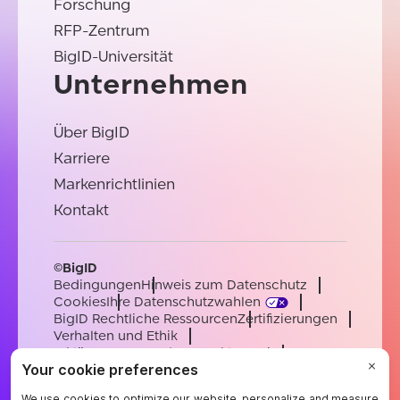
Forschung
RFP-Zentrum
BigID-Universität
Unternehmen
Über BigID
Karriere
Markenrichtlinien
Kontakt
©BigID
Bedingungen
Hinweis zum Datenschutz
Cookies
Ihre Datenschutzwahlen
BigID Rechtliche Ressourcen
Zertifizierungen
Verhalten und Ethik
Erklärung zur modernen Sklaverei
Unterauftragsverarbeiter
Unterstützung
Karriere
[email protected]