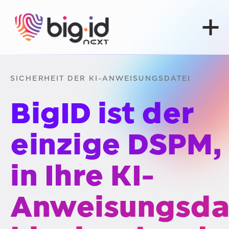
Zum Inhalt springen
SICHERHEIT DER KI-ANWEISUNGSDATEI
BigID ist der
einzige DSPM,
in Ihre KI-
Anweisungsda