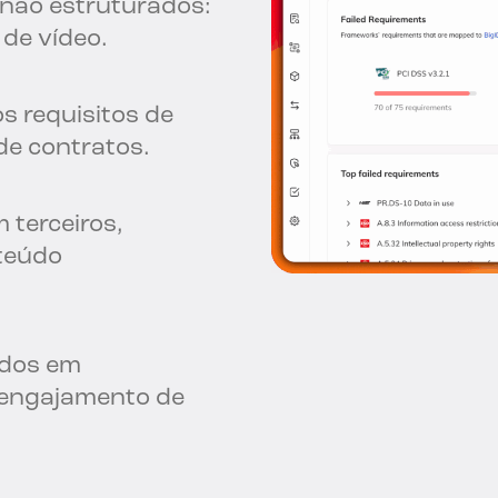
 não estruturados:
 de vídeo.
s requisitos de
de contratos.
 terceiros,
teúdo
ados em
 engajamento de