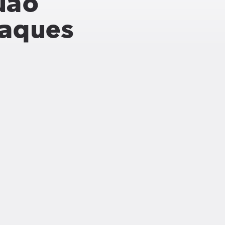
uão
taques