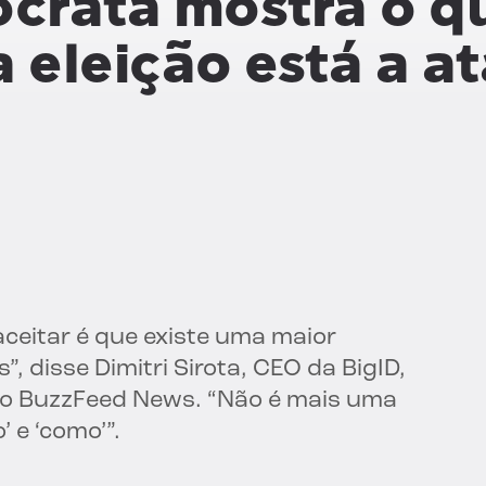
crata mostra o q
a eleição está a a
ceitar é que existe uma maior
 disse Dimitri Sirota, CEO da BigID,
o BuzzFeed News. “Não é mais uma
 e ‘como’”.