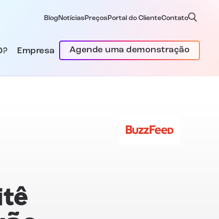
Blog
Notícias
Preços
Portal do Cliente
Contato
Agende uma demonstração
D?
Empresa
itê