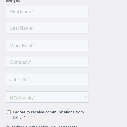
se já!