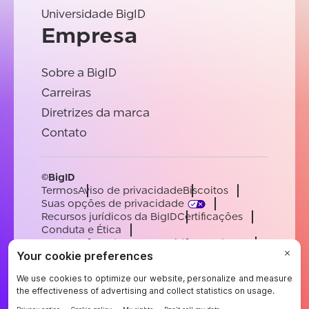
Universidade BigID
Empresa
Sobre a BigID
Carreiras
Diretrizes da marca
Contato
©BigID
Termos
Aviso de privacidade
Biscoitos
Suas opções de privacidade
Recursos jurídicos da BigID
Certificações
Conduta e Ética
Declaração sobre a escravidão moderna
Subprocessadores
Apoiar
Carreiras
[email protected]
English
German
French
Spanish
Portuguese