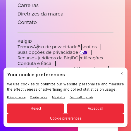
Carreiras
Diretrizes da marca
Contato
©BigID
Termos
Aviso de privacidade
Biscoitos
Suas opções de privacidade
Recursos jurídicos da BigID
Certificações
Conduta e Ética
Declaração sobre a escravidão moderna
Subprocessadores
Apoiar
Carreiras
[email protected]
English
German
French
Spanish
Portuguese
Portuguese