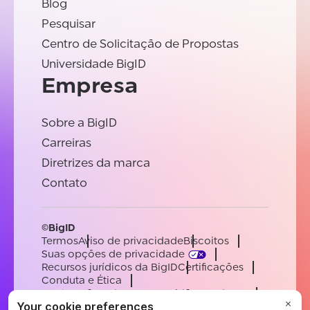
Blog
Pesquisar
Centro de Solicitação de Propostas
Universidade BigID
Empresa
Sobre a BigID
Carreiras
Diretrizes da marca
Contato
©BigID
Termos
Aviso de privacidade
Biscoitos
Suas opções de privacidade
Recursos jurídicos da BigID
Certificações
Conduta e Ética
Declaração sobre a escravidão moderna
Subprocessadores
Apoiar
Carreiras