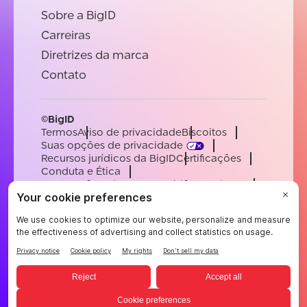
Sobre a BigID
Carreiras
Diretrizes da marca
Contato
©BigID
Termos
Aviso de privacidade
Biscoitos
Suas opções de privacidade
Recursos jurídicos da BigID
Certificações
Conduta e Ética
Declaração sobre a escravidão moderna
Subprocessadores
Apoiar
Carreiras
[email protected]
English
German
French
Spanish
Portuguese