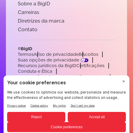
Sobre a BigID
Carreiras
Diretrizes da marca
Contato
©BigID
Termos
Aviso de privacidade
Biscoitos
Suas opções de privacidade
Recursos jurídicos da BigID
Certificações
Conduta e Ética
Declaração sobre a escravidão moderna
Subprocessadores
Apoiar
Carreiras
[email protected]
English
German
French
Spanish
Portuguese
Portuguese