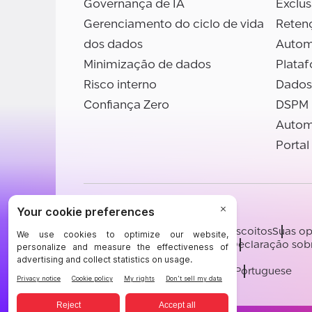
Governança de IA
Exclu
Gerenciamento do ciclo de vida
Reten
dos dados
Autom
Minimização de dados
Plata
Risco interno
Dados
Confiança Zero
DSPM
Autom
Portal
©BigID
Termos
Aviso de privacidade
Biscoitos
Suas op
Certificações
Conduta e Ética
Declaração sob
[email protected]
English
German
French
Spanish
Portuguese