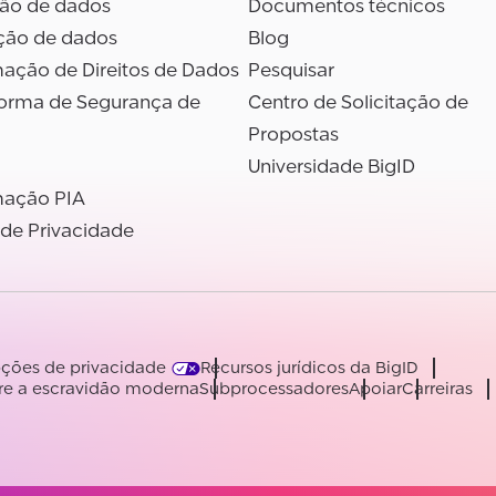
são de dados
Documentos técnicos
ção de dados
Blog
ação de Direitos de Dados
Pesquisar
forma de Segurança de
Centro de Solicitação de
Propostas
Universidade BigID
ação PIA
 de Privacidade
ções de privacidade
Recursos jurídicos da BigID
re a escravidão moderna
Subprocessadores
Apoiar
Carreiras