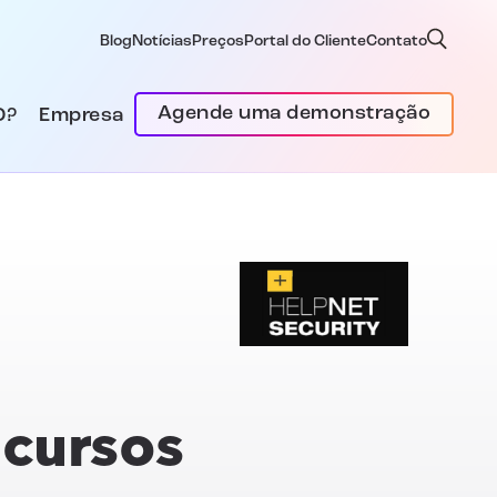
Blog
Notícias
Preços
Portal do Cliente
Contato
Agende uma demonstração
D?
Empresa
ecursos