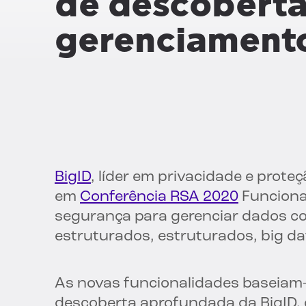
de descoberta
gerenciamento
BigID
, líder em privacidade e prot
em
Conferência RSA 2020
Funcional
segurança para gerenciar dados c
estruturados, estruturados, big d
As novas funcionalidades baseiam-
descoberta aprofundada da BigID, c