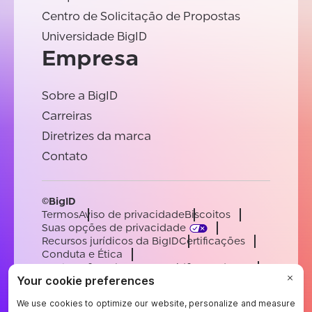
Centro de Solicitação de Propostas
Universidade BigID
Empresa
Sobre a BigID
Carreiras
Diretrizes da marca
Contato
©BigID
Termos
Aviso de privacidade
Biscoitos
Suas opções de privacidade
Recursos jurídicos da BigID
Certificações
Conduta e Ética
Declaração sobre a escravidão moderna
Subprocessadores
Apoiar
Carreiras
[email protected]
English
German
French
Spanish
Portuguese