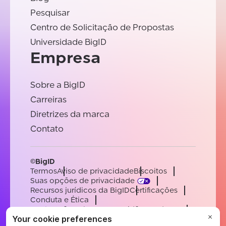
Pesquisar
Centro de Solicitação de Propostas
Universidade BigID
Empresa
Sobre a BigID
Carreiras
Diretrizes da marca
Contato
©BigID
Termos
Aviso de privacidade
Biscoitos
Suas opções de privacidade
Recursos jurídicos da BigID
Certificações
Conduta e Ética
Declaração sobre a escravidão moderna
Subprocessadores
Apoiar
Carreiras