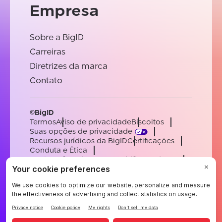
Empresa
Sobre a BigID
Carreiras
Diretrizes da marca
Contato
©BigID
Termos
Aviso de privacidade
Biscoitos
Suas opções de privacidade
Recursos jurídicos da BigID
Certificações
Conduta e Ética
Declaração sobre a escravidão moderna
Subprocessadores
Apoiar
Carreiras
[email protected]
English
German
French
Spanish
Portuguese