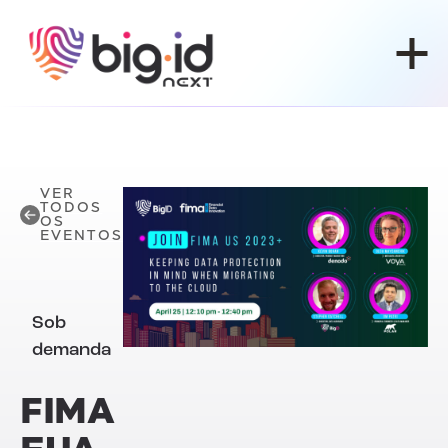
Pular para o conteúdo
VER
TODOS
OS
EVENTOS
Sob
demanda
FIMA