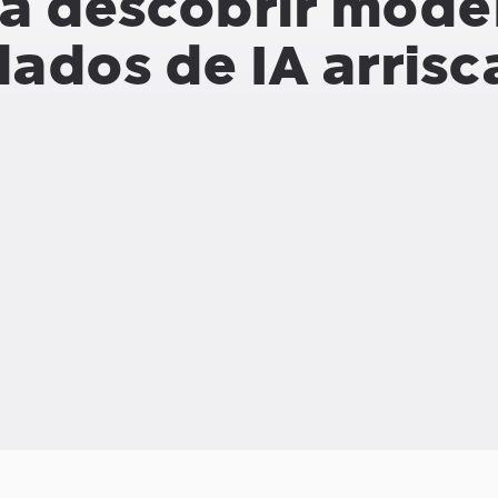
a descobrir mode
dados de IA arris