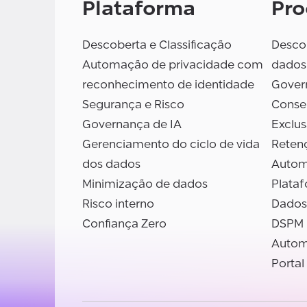
Plataforma
Pro
Descoberta e Classificação
Descob
Automação de privacidade com
dados
reconhecimento de identidade
Gover
Segurança e Risco
Conse
Governança de IA
Exclu
Gerenciamento do ciclo de vida
Reten
dos dados
Autom
Minimização de dados
Plata
Risco interno
Dados
Confiança Zero
DSPM
Autom
Portal