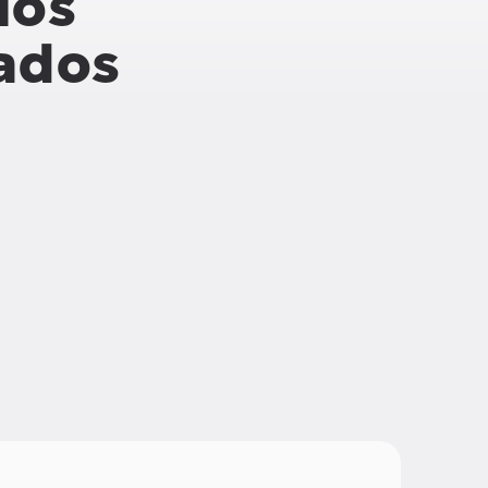
los
cados