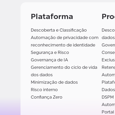
Plataforma
Pro
Descoberta e Classificação
Descob
Automação de privacidade com
dados
reconhecimento de identidade
Gover
Segurança e Risco
Conse
Governança de IA
Exclu
Gerenciamento do ciclo de vida
Reten
dos dados
Autom
Minimização de dados
Plata
Risco interno
Dados
Confiança Zero
DSPM
Autom
Portal