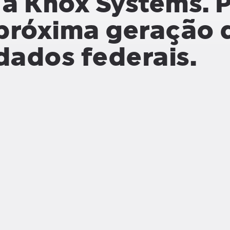
a Knox Systems.
P
 próxima geração 
dados federais.