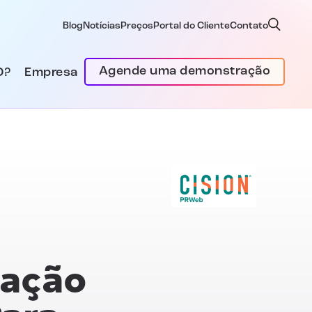
Blog
Notícias
Preços
Portal do Cliente
Contato
Agende uma demonstração
D?
Empresa
zação