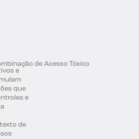
mbinação de Acesso Tóxico
tivos e
umulam
sões que
ntroles e
ma
texto de
ssos