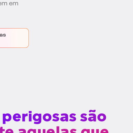
mem em
ias
 perigosas são
e aquelas que