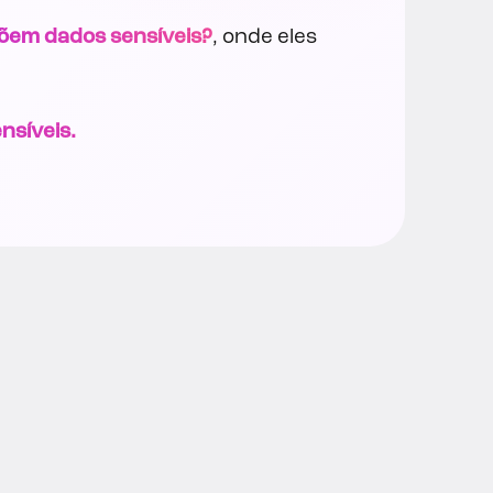
õem dados sensíveis?
, onde eles
nsíveis.