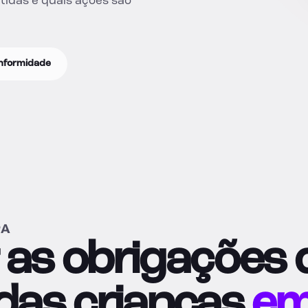
tidas e quais ações são
onformidade
PA
 as obrigações 
das crianças
e