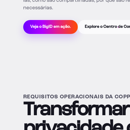
las, como são compartilhadas, por que são re
necessárias.
Veja o BigID em ação.
Explore o Centro de C
REQUISITOS OPERACIONAIS DA COP
Transformar
privacidade 