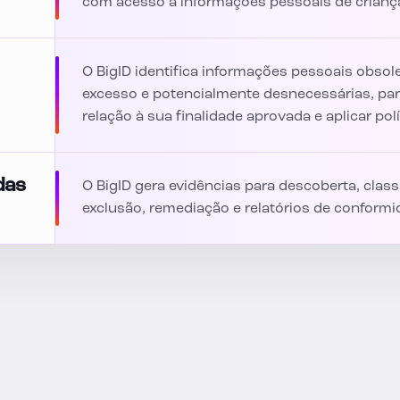
com acesso a informações pessoais de crianç
O BigID identifica informações pessoais obsole
excesso e potencialmente desnecessárias, par
relação à sua finalidade aprovada e aplicar po
das
O BigID gera evidências para descoberta, clas
exclusão, remediação e relatórios de conformi