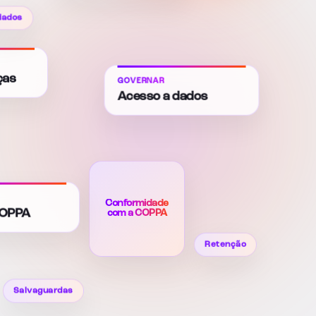
 dados
ças
GOVERNAR
Acesso a dados
Conformidade
com a COPPA
COPPA
Retenção
Salvaguardas