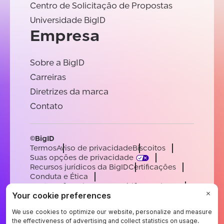
Centro de Solicitação de Propostas
Universidade BigID
Empresa
Sobre a BigID
Carreiras
Diretrizes da marca
Contato
©BigID
Termos
Aviso de privacidade
Biscoitos
Suas opções de privacidade
Recursos jurídicos da BigID
Certificações
Conduta e Ética
Declaração sobre a escravidão moderna
Subprocessadores
Apoiar
Carreiras
[email protected]
English
German
French
Spanish
Portuguese