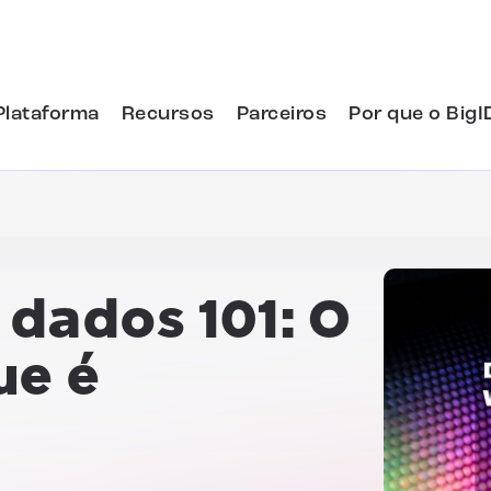
Plataforma
Recursos
Parceiros
Por que o BigI
 dados 101:
O
ue é