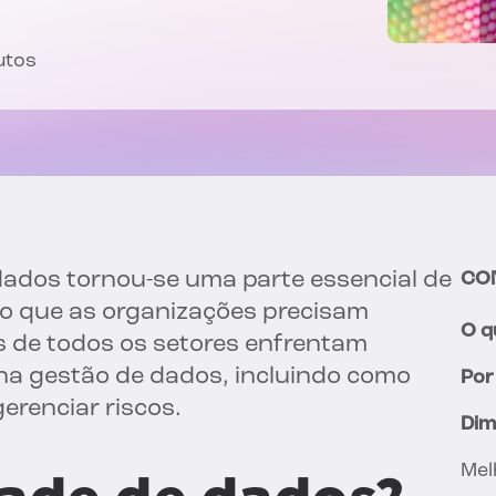
utos
ados tornou-se uma parte essencial de
CO
so que as organizações precisam
O q
s de todos os setores enfrentam
na gestão de dados, incluindo como
Por
erenciar riscos.
Dim
Mel