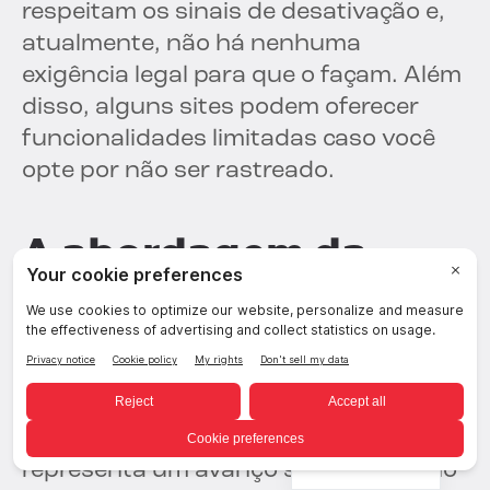
respeitam os sinais de desativação e,
atualmente, não há nenhuma
exigência legal para que o façam. Além
disso, alguns sites podem oferecer
funcionalidades limitadas caso você
opte por não ser rastreado.
A abordagem da
BigID para a opção
universal de
desativação.
A opção de exclusão universal
Portuguese
representa um avanço significativo no