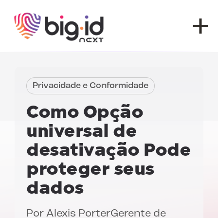
Pular para o conteúdo
Privacidade e Conformidade
Como
Opção
universal de
desativação
Pode
proteger seus
dados
Por
Alexis Porter
Gerente de