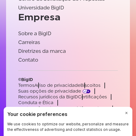
Universidade BigID
Empresa
Sobre a BigID
Carreiras
Diretrizes da marca
Contato
©BigID
Termos
Aviso de privacidade
Biscoitos
Suas opções de privacidade
Recursos jurídicos da BigID
Certificações
Conduta e Ética
Declaração sobre a escravidão moderna
Subprocessadores
Apoiar
Carreiras
[email protected]
English
German
French
Spanish
Portuguese