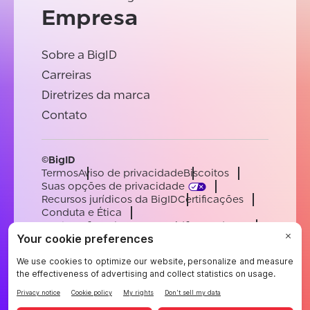
Empresa
Sobre a BigID
Carreiras
Diretrizes da marca
Contato
©BigID
Termos
Aviso de privacidade
Biscoitos
Suas opções de privacidade
Recursos jurídicos da BigID
Certificações
Conduta e Ética
Declaração sobre a escravidão moderna
Subprocessadores
Apoiar
Carreiras
[email protected]
English
German
French
Spanish
Portuguese